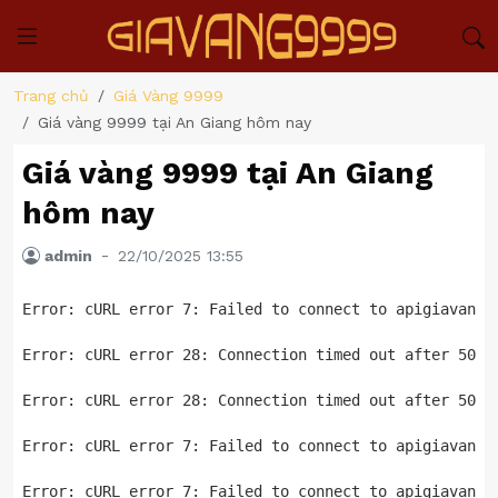
Trang chủ
Giá Vàng 9999
Giá vàng 9999 tại An Giang hôm nay
Giá vàng 9999 tại An Giang
hôm nay
-
admin
22/10/2025 13:55
Error: cURL error 7: Failed to connect to apigiavang.
Error: cURL error 28: Connection timed out after 5001
Error: cURL error 28: Connection timed out after 5001
Error: cURL error 7: Failed to connect to apigiavang.
Error: cURL error 7: Failed to connect to apigiavang.