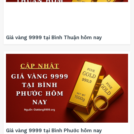
Giá vàng 9999 tại Bình Thuận hôm nay
Giá vàng 9999 tại Bình Phước hôm nay