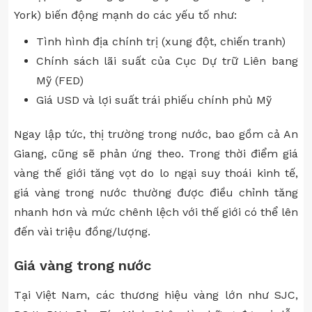
York) biến động mạnh do các yếu tố như:
Tình hình địa chính trị (xung đột, chiến tranh)
Chính sách lãi suất của Cục Dự trữ Liên bang
Mỹ (FED)
Giá USD và lợi suất trái phiếu chính phủ Mỹ
Ngay lập tức, thị trường trong nước, bao gồm cả An
Giang, cũng sẽ phản ứng theo. Trong thời điểm giá
vàng thế giới tăng vọt do lo ngại suy thoái kinh tế,
giá vàng trong nước thường được điều chỉnh tăng
nhanh hơn và mức chênh lệch với thế giới có thể lên
đến vài triệu đồng/lượng.
Giá vàng trong nước
Tại Việt Nam, các thương hiệu vàng lớn như SJC,