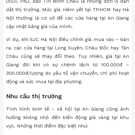
DOJI, PNJ, Bảo Tín Minh Châu là những đơn vị dẫn
dắt thị trường. Mức giá niêm yết tại TP.HCM hay Hà
Nội thường là cơ sở để các cửa hàng tại An Giang
cập nhật bảng giá của mình.
Ví dụ, khi SJC Hà Nội điều chỉnh giá mua vào – bán
ra, các cửa hàng tại Long Xuyên, Châu Đốc hay Tân
Châu cũng sẽ thay đổi theo. Tuy nhiên, giá tại An
Giang đôi khi có sự chênh lệch từ 100.000đ –
300.000đ/lượng do yếu tố vận chuyển, chi phí hoạt
động và sức mua tại địa phương.
Nhu cầu thị trường
Tình hình kinh tế – xã hội tại An Giang cũng ảnh
hưởng không nhỏ đến biến động giá vàng tại khu
vực. Những thời điểm đặc biệt như: