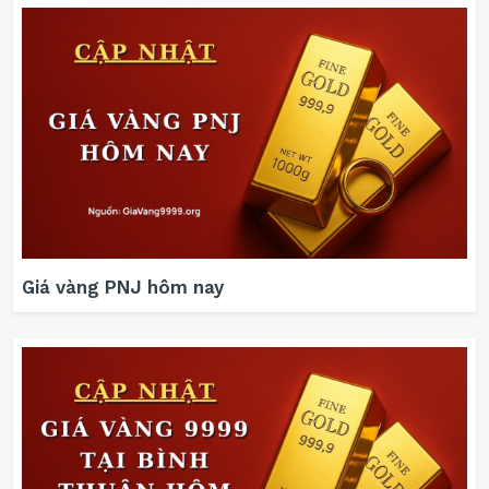
Giá vàng PNJ hôm nay