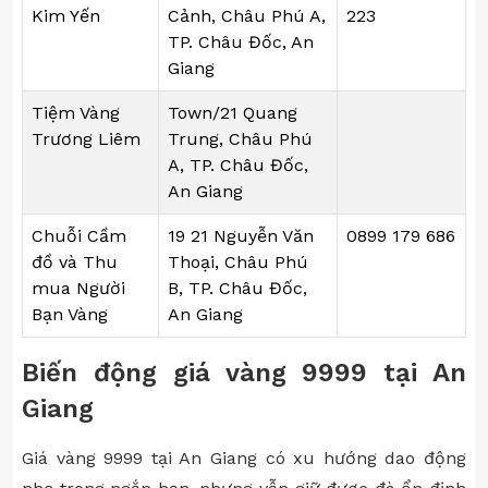
Kim Yến
Cảnh, Châu Phú A,
223
TP. Châu Đốc, An
Giang
Tiệm Vàng
Town/21 Quang
Trương Liêm
Trung, Châu Phú
A, TP. Châu Đốc,
An Giang
Chuỗi Cầm
19 21 Nguyễn Văn
0899 179 686
đồ và Thu
Thoại, Châu Phú
mua Người
B, TP. Châu Đốc,
Bạn Vàng
An Giang
Biến động giá vàng 9999 tại An
Giang
Giá vàng 9999 tại An Giang có xu hướng dao động