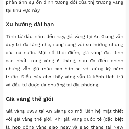
phản ánh sự ổn định tương đối của thị trường vàng
tại khu vực này.
Xu hướng dài hạn
Tính từ đầu năm đến nay, giá vàng tại An Giang vẫn
duy trì đà tăng nhẹ, song song với xu hướng chung
của cả nước. Một số thời điểm, giá vàng đạt đỉnh
cao nhất trong vòng 6 tháng, sau đó điều chỉnh
nhưng vẫn giữ mức cao hơn so với cùng kỳ năm
trước. Điều này cho thấy vàng vẫn là kênh tích trữ
và đầu tư được ưa chuộng tại địa phương.
Giá vàng thế giới
Giá vàng 9999 tại An Giang có mối liên hệ mật thiết
với giá vàng thế giới. Khi giá vàng quốc tế (đặc biệt
là hợp đồng vàng giao ngay và giao tháng tại New