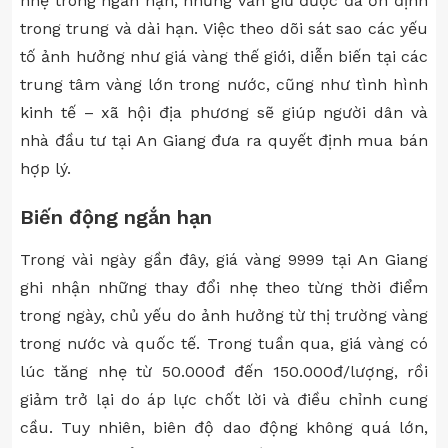
nhẹ trong ngắn hạn, nhưng vẫn giữ được đà ổn định
trong trung và dài hạn. Việc theo dõi sát sao các yếu
tố ảnh hưởng như giá vàng thế giới, diễn biến tại các
trung tâm vàng lớn trong nước, cũng như tình hình
kinh tế – xã hội địa phương sẽ giúp người dân và
nhà đầu tư tại An Giang đưa ra quyết định mua bán
hợp lý.
Biến động ngắn hạn
Trong vài ngày gần đây, giá vàng 9999 tại An Giang
ghi nhận những thay đổi nhẹ theo từng thời điểm
trong ngày, chủ yếu do ảnh hưởng từ thị trường vàng
trong nước và quốc tế. Trong tuần qua, giá vàng có
lúc tăng nhẹ từ 50.000đ đến 150.000đ/lượng, rồi
giảm trở lại do áp lực chốt lời và điều chỉnh cung
cầu. Tuy nhiên, biên độ dao động không quá lớn,