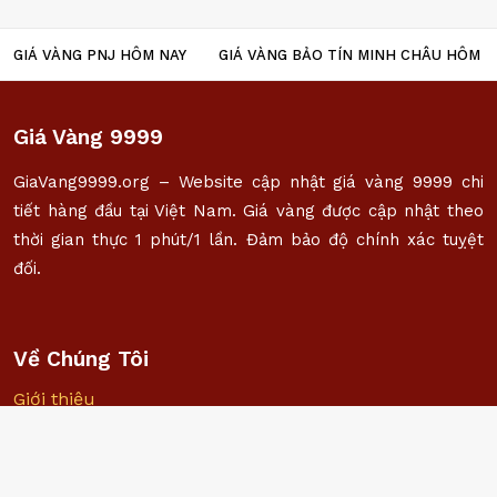
Giá vàng 9999 tại Cần Thơ hôm nay
Giá vàng 9999 tại Cao Bằng hôm nay
GIÁ VÀNG PNJ HÔM NAY
GIÁ VÀNG BẢO TÍN MINH CHÂU HÔM N
Giá vàng 9999 tại Đà Nẵng hôm nay
Giá vàng 9999 tại Đắk Lắk hôm nay
Giá Vàng 9999
Giá vàng 9999 tại Đắk Nông hôm nay
Giá vàng 9999 tại Điện Biên hôm nay
GiaVang9999.org – Website cập nhật giá vàng 9999 chi
Giá vàng 9999 tại Đồng Nai hôm nay
tiết hàng đầu tại Việt Nam. Giá vàng được cập nhật theo
Giá vàng 9999 tại Đồng Tháp hôm nay
thời gian thực 1 phút/1 lần. Đảm bảo độ chính xác tuỵệt
Giá vàng 9999 tại Gia Lai hôm nay
đối.
Giá vàng 9999 tại Hà Giang hôm nay
Giá vàng 9999 tại Hà Nam hôm nay
Về Chúng Tôi
Giá vàng 9999 tại Hà Nội hôm nay
Giá vàng 9999 tại Hà Tĩnh hôm nay
Giới thiệu
Giá vàng 9999 tại Hải Dương hôm nay
Liên hệ
Giá vàng 9999 tại Hải Phòng hôm nay
Chính sách
Giá vàng 9999 tại Hậu Giang hôm nay
Miễn trừ trách nhiệm