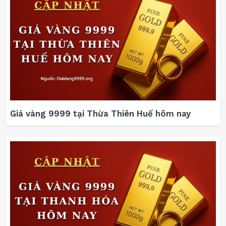
Giá vàng 9999 tại Thừa Thiên Huế hôm nay