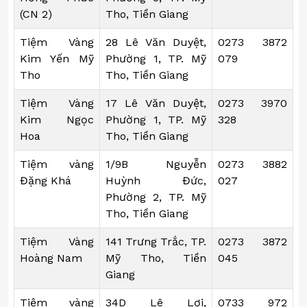
(CN 2)
Tho, Tiền Giang
Tiệm Vàng
28 Lê Văn Duyệt,
0273 3872
Kim Yến Mỹ
Phường 1, TP. Mỹ
079
Tho
Tho, Tiền Giang
Tiệm Vàng
17 Lê Văn Duyệt,
0273 3970
Kim Ngọc
Phường 1, TP. Mỹ
328
Hoa
Tho, Tiền Giang
Tiệm vàng
1/9B Nguyễn
0273 3882
Đặng Khá
Huỳnh Đức,
027
Phường 2, TP. Mỹ
Tho, Tiền Giang
Tiệm Vàng
141 Trưng Trắc, TP.
0273 3872
Hoàng Nam
Mỹ Tho, Tiền
045
Giang
Tiệm vàng
34D Lê Lợi,
0733 972