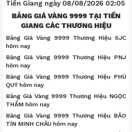
Tiền Giang ngày 08/08/2026 02:05
BẢNG GIÁ VÀNG 9999 TẠI TIỀN
GIANG CÁC THƯƠNG HIỆU
Bảng Giá Vàng 9999 Thương Hiệu SJC
hôm nay
Bảng Giá Vàng 9999 Thương Hiệu PNJ
hôm nay
Bảng Giá Vàng 9999 Thương Hiệu PHÚ
QUÝ hôm nay
Bảng Giá Vàng 9999 Thương Hiệu NGỌC
THẨM hôm nay
Bảng Giá Vàng 9999 Thương Hiệu BẢO
TÍN MINH CHÂU hôm nay