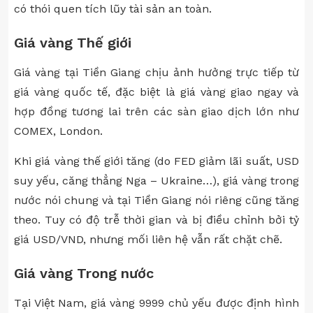
có thói quen tích lũy tài sản an toàn.
Giá vàng Thế giới
Giá vàng tại Tiền Giang chịu ảnh hưởng trực tiếp từ
giá vàng quốc tế, đặc biệt là giá vàng giao ngay và
hợp đồng tương lai trên các sàn giao dịch lớn như
COMEX, London.
Khi giá vàng thế giới tăng (do FED giảm lãi suất, USD
suy yếu, căng thẳng Nga – Ukraine…), giá vàng trong
nước nói chung và tại Tiền Giang nói riêng cũng tăng
theo. Tuy có độ trễ thời gian và bị điều chỉnh bởi tỷ
giá USD/VND, nhưng mối liên hệ vẫn rất chặt chẽ.
Giá vàng Trong nước
Tại Việt Nam, giá vàng 9999 chủ yếu được định hình