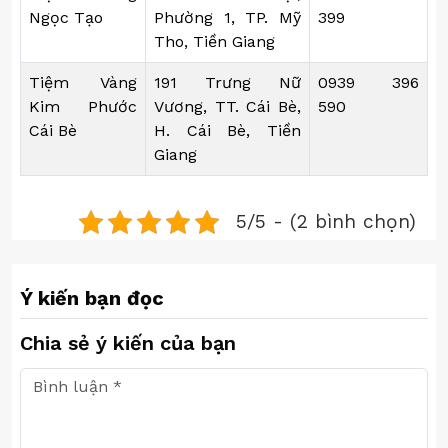
Ngọc Tạo
Phường 1, TP. Mỹ
399
Tho, Tiền Giang
Tiệm Vàng
191 Trưng Nữ
0939 396
Kim Phước
Vương, TT. Cái Bè,
590
Cái Bè
H. Cái Bè, Tiền
Giang
5/5 - (2 bình chọn)
Ý kiến bạn đọc
Chia sẻ ý kiến của bạn