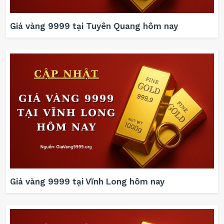
Giá vàng 9999 tại Tuyên Quang hôm nay
Giá vàng 9999 tại Vĩnh Long hôm nay