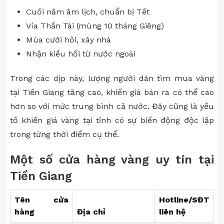
Cuối năm âm lịch, chuẩn bị Tết
Vía Thần Tài (mùng 10 tháng Giêng)
Mùa cưới hỏi, xây nhà
Nhận kiều hối từ nước ngoài
Trong các dịp này, lượng người dân tìm mua vàng
tại Tiền Giang tăng cao, khiến giá bán ra có thể cao
hơn so với mức trung bình cả nước. Đây cũng là yếu
tố khiến giá vàng tại tỉnh có sự biến động độc lập
trong từng thời điểm cụ thể.
Một số cửa hàng vàng uy tín tại
Tiền Giang
Tên cửa
Hotline/SĐT
hàng
Địa chỉ
liên hệ