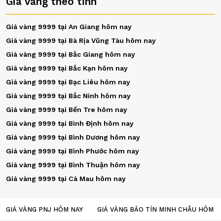
Giá vàng theo tỉnh
Giá vàng 9999 tại An Giang hôm nay
Giá vàng 9999 tại Bà Rịa Vũng Tàu hôm nay
Giá vàng 9999 tại Bắc Giang hôm nay
Giá vàng 9999 tại Bắc Kạn hôm nay
Giá vàng 9999 tại Bạc Liêu hôm nay
Giá vàng 9999 tại Bắc Ninh hôm nay
Giá vàng 9999 tại Bến Tre hôm nay
Giá vàng 9999 tại Bình Định hôm nay
Giá vàng 9999 tại Bình Dương hôm nay
Giá vàng 9999 tại Bình Phước hôm nay
Giá vàng 9999 tại Bình Thuận hôm nay
Giá vàng 9999 tại Cà Mau hôm nay
Giá vàng 9999 tại Cần Thơ hôm nay
Giá vàng 9999 tại Cao Bằng hôm nay
GIÁ VÀNG PNJ HÔM NAY
GIÁ VÀNG BẢO TÍN MINH CHÂU HÔM N
Giá vàng 9999 tại Đà Nẵng hôm nay