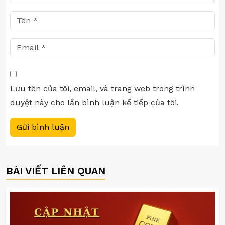
Lưu tên của tôi, email, và trang web trong trình
duyệt này cho lần bình luận kế tiếp của tôi.
BÀI VIẾT LIÊN QUAN