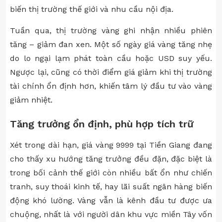
biến thị trường thế giới và nhu cầu nội địa.
Tuần qua, thị trường vàng ghi nhận nhiều phiên
tăng – giảm đan xen. Một số ngày giá vàng tăng nhẹ
do lo ngại lạm phát toàn cầu hoặc USD suy yếu.
Ngược lại, cũng có thời điểm giá giảm khi thị trường
tài chính ổn định hơn, khiến tâm lý đầu tư vào vàng
giảm nhiệt.
Tăng trưởng ổn định, phù hợp tích trữ
Xét trong dài hạn, giá vàng 9999 tại Tiền Giang đang
cho thấy xu hướng tăng trưởng đều đặn, đặc biệt là
trong bối cảnh thế giới còn nhiều bất ổn như chiến
tranh, suy thoái kinh tế, hay lãi suất ngân hàng biến
động khó lường. Vàng vẫn là kênh đầu tư được ưa
chuộng, nhất là với người dân khu vực miền Tây vốn